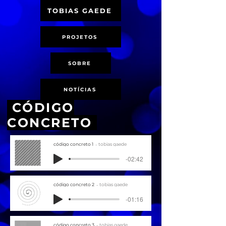
TOBIAS GAEDE
PROJETOS
SOBRE
NOTÍCIAS
CÓDIGO
CONCRETO
código concreto 1
tobias gaede
-02:42
código concreto 2
tobias gaede
-01:16
código concreto 3
tobias gaede