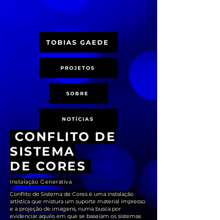
TOBIAS GAEDE
PROJETOS
SOBRE
NOTÍCIAS
CONFLITO DE
SISTEMA
DE CORES
Instalação Generativa
Conflito de Sistema de Cores é uma instalação
artística que mistura um suporte material impresso
e a projeção de imagens, numa busca por
evidenciar aquilo em que se baseiam os sistemas