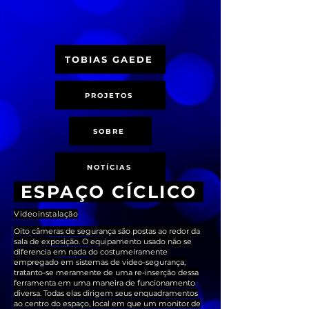
TOBIAS GAEDE
PROJETOS
SOBRE
NOTÍCIAS
ESPAÇO CÍCLICO
Videoinstalação
Oito câmeras de segurança são postas ao redor da
sala de exposição. O equipamento usado não se
diferencia em nada do costumeiramente
empregado em sistemas de video-segurança,
tratanto-se meramente de uma re-inserção dessa
ferramenta em uma maneira de funcionamento
diversa. Todas elas dirigem seus enquadramentos
ao centro do espaço, local em que um monitor de