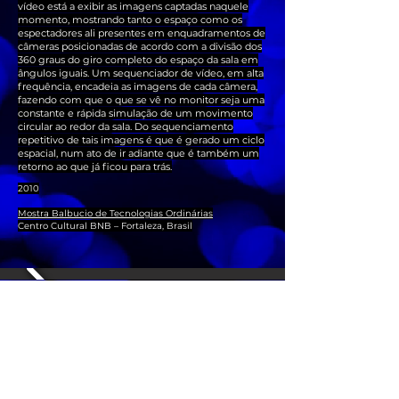
vídeo está a exibir as imagens captadas naquele
momento, mostrando tanto o espaço como os
espectadores ali presentes em enquadramentos de
câmeras posicionadas de acordo com a divisão dos
360 graus do giro completo do espaço da sala em
ângulos iguais. Um sequenciador de vídeo, em alta
frequência, encadeia as imagens de cada câmera,
fazendo com que o que se vê no monitor seja uma
constante e rápida simulação de um movimento
circular ao redor da sala. Do sequenciamento
repetitivo de tais imagens é que é gerado um ciclo
espacial, num ato de ir adiante que é também um
retorno ao que já ficou para trás.
2010
Mostra Balbucio de Tecnologias Ordinárias
Centro Cultural BNB – Fortaleza, Brasil