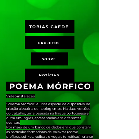
TOBIAS GAEDE
PROJETOS
SOBRE
NOTÍCIAS
POEMA MÓRFICO
Videoinstalação
“Poema Mórfico” é uma espécie de dispositivo de
criação aleatória de neologismos. Há duas versões
do trabalho, uma baseada na língua portuguesa e
outra em inglês, apresentadas em diferentes
eventos.
Por meio de um banco de dados em que constam
as partículas formadoras de palavras (como
prefixos, sufixos, radicais e vogais temáticas), cria-se