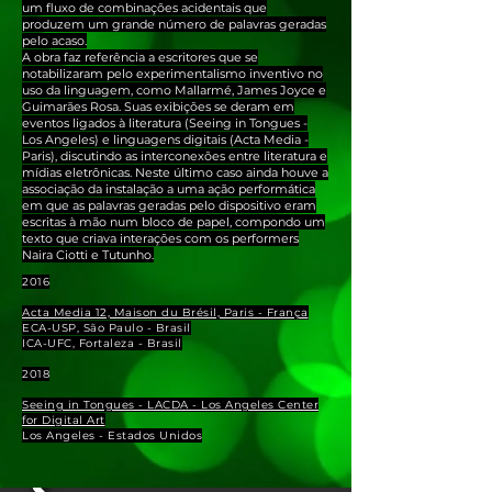
um fluxo de combinações acidentais que
produzem um grande número de palavras geradas
pelo acaso.
A obra faz referência a escritores que se
notabilizaram pelo experimentalismo inventivo no
uso da linguagem, como Mallarmé, James Joyce e
Guimarães Rosa. Suas exibições se deram em
eventos ligados à literatura (Seeing in Tongues -
Los Angeles) e linguagens digitais (Acta Media -
Paris), discutindo as interconexões entre literatura e
mídias eletrônicas. Neste último caso ainda houve a
associação da instalação a uma ação performática
em que as palavras geradas pelo dispositivo eram
escritas à mão num bloco de papel, compondo um
texto que criava interações com os performers
Naira Ciotti e Tutunho.
2016
Acta Media 12, Maison du Brésil, Paris - França
ECA-USP, São Paulo - Brasil
ICA-UFC, Fortaleza - Brasil
2018
Seeing in Tongues - LACDA - Los Angeles Center
for Digital Art
Los Angeles - Estados Unidos