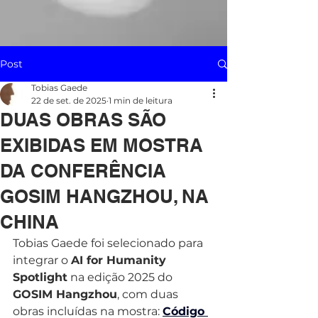
Post
Tobias Gaede
22 de set. de 2025
1 min de leitura
DUAS OBRAS SÃO
EXIBIDAS EM MOSTRA
DA CONFERÊNCIA
GOSIM HANGZHOU, NA
CHINA
To
bias Gaede foi selecionado para 
integrar o 
AI for Humanity 
Spotlight
 na edição 2025 do 
GOSIM Hangzhou
, com duas 
obras incluídas na mostra: 
Código 