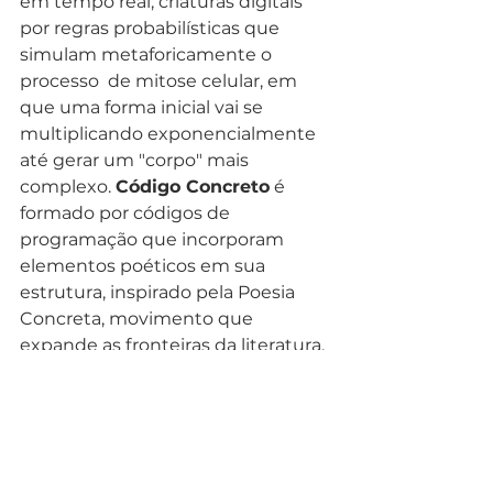
em tempo real, criaturas digitais 
por regras probabilísticas que 
simulam metaforicamente o 
processo  de mitose celular, em 
que uma forma inicial vai se 
multiplicando exponencialmente 
até gerar um "corpo" mais 
complexo. 
Código Concreto
 é 
formado por códigos de 
programação que incorporam 
elementos poéticos em sua 
estrutura, inspirado pela Poesia 
Concreta, movimento que 
expande as fronteiras da literatura. 
Em
 Hangzhou, pela primeira vez é 
trazida sua versão em língua 
inglesa, possibilitando a circulação 
internacional da obra. 